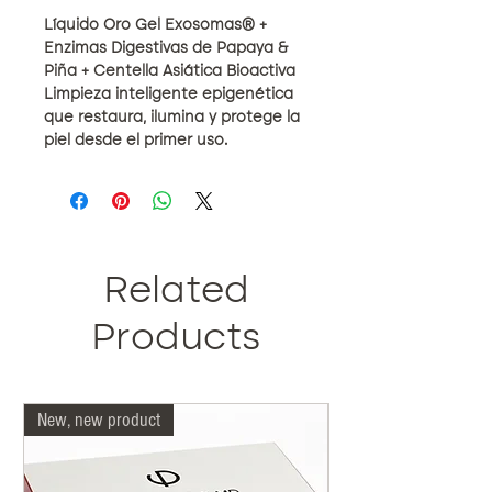
Líquido Oro Gel Exosomas® +
Enzimas Digestivas de Papaya &
Piña + Centella Asiática Bioactiva
Limpieza inteligente epigenética
que restaura, ilumina y protege la
piel desde el primer uso.
BENEFICIOS CLAVE
Elimina eficazmente impurezas,
residuos ambientales y exceso
de sebo sin alterar la barrera
Related
cutánea
Proporciona un efecto
glow
Products
inmediato gracias a la acción
sinérgica de exosomas® +
enzimas + niacinamida
New, new product
Our doctors are more 
Disminuye la reactividad
cutánea en un
-68% desde la
primera semana de uso
Aporta un efecto calmante y