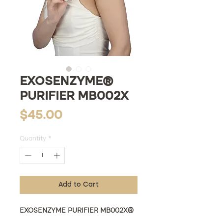
EXOSENZYME®
PURIFIER MB002X
Price
$45.00
Quantity
*
Add to Cart
EXOSENZYME PURIFIER MB002X®