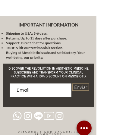
interior. Favorece la regeneración
de queratinocitos y disminuye los
signos de estrés oxidativo.
Enzimas de Papaya (Papaína) +
IMPORTANT INFORMATION
Piña (Bromelina) – 2.8%
Shipping to USA: 3-6 days.
Actúan como exfoliantes
Returns: Up to 15 days after purchase.
enzimáticos naturales que
Support: Direct chat for questions.
disuelven impurezas sin agredir.
Trust: Visit our testimonials section.
Buying at Mesobiotix is safe and satisfactory. Your
Ayudan a prevenir brotes, afinar la
well-being, our priority.
textura y desobstruir poros.
Niacinamida B3-Active® – 5%
DISCOVER THE REVOLUTION IN AESTHETIC MEDICINE:
Unifica el tono, reduce la
SUBSCRIBE AND TRANSFORM YOUR CLINICAL
PRACTICE WITH A 10% DISCOUNT ON MESOBIOTIX
inflamación, mejora la luminosidad
y fortalece la función barrera.
Enviar
Centella Asiática Bioextract® –
3.5%
Rica en madecassoside y
asiaticósido, estimula la
regeneración y calma la piel
reactivada o sensibilizada.
Ceramidas Vegetales NMF-
DISCOUNTS AND EXCLUSIVE
PROMOTIONS