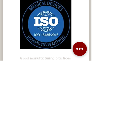
Good manufacturing practices
Good Manufacturing Practices (GMP) is a
system to ensure that products are
consistently produced and controlled in
accordance with quality standards. It is
designed to minimize the risks involved in
any pharmaceutical production that
cannot be eliminated by testing the final
product.
Mesobiotix has the GMP certificate