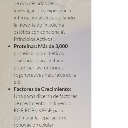
de dos décadas de
investigación y experiencia
internacional, encapsulando
la filosofía de “medicina
estética con conciencia”.
Principios Activos:
Proteínas: Más de 3,000
proteínas biomiméticas
diseñada
s para imitar y
potenciar las funciones
regenerativas naturales de la
piel.
Factores de Crecimiento:
Una gama diversa de factores
de crecimiento, incluyendo
EGF, FGF y VEGF, para
estimular la reparación y
renovación celular.