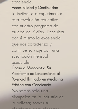
conciencia.
Accesibilidad y Continuidad
Le invitamos a experimentar
esta revolución educativa
con nuestro programa de
prueba de 7 días. Descubra
por sí mismo la excelencia
que nos caracteriza y
continúe su viaje con una
suscripción mensual
asequible.
Únase a Mesobiotix: Su
Plataforma de Lanzamiento al
Potencial Ilimitado en Medicina
Estética con Conciencia
No somos solo una
disrupción en la industria de
la belleza; somos su
plataforma para alcanzar