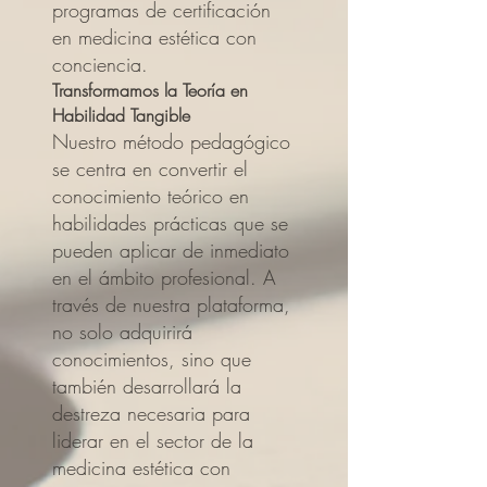
programas de certificación
en medicina estética con
conciencia.
Transformamos la Teoría en
Habilidad Tangible
Nuestro método pedagógico
se centra en convertir el
conocimiento teórico en
habilidades prácticas que se
pueden aplicar de inmediato
en el ámbito profesional. A
través de nuestra plataforma,
no solo adquirirá
conocimientos, sino que
también desarrollará la
destreza necesaria para
liderar en el sector de la
medicina estética con