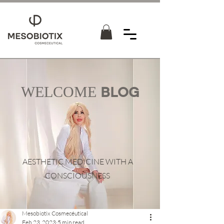
WELCOME
BLOG
AESTHETIC MEDICINE WITH A
CONSCIOUSNESS
Mesobiotix Cosmecéutical
Feb 23, 2023
5 min read