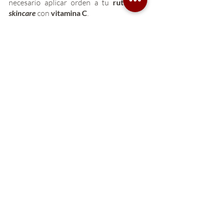
necesario aplicar orden a tu 
rutina de 
skincare 
con 
vitamina C
.
Pongamos por caso el uso de 
serum con 
vitamina C
, éste siempre deberá ir antes 
de la aplicación de la crema. 
El único paso que no está a discusión es el 
uso de filtro solar, no importa qué tipo de
rutina de 
skincare
 tengas o quieras tener, 
éste como te comentamos siempre debe 
ir sobre tu producto de vitamina C, para 
proteger tu piel de los rayos UV con 
mayor eficiencia.  
Si te pareció interesante el artículo de 
hoy, no olvides compartirlo con quien lo 
necesite. Estaremos subiendo 
nuevo 
contenido de 
skincare
para ti.