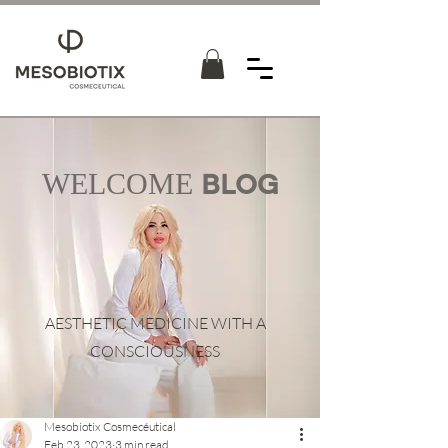
WELCOME
BLOG
AESTHETIC MEDICINE WITH A
CONSCIOUSNESS
Mesobiotix Cosmecéutical
Feb 23, 2023
3 min read