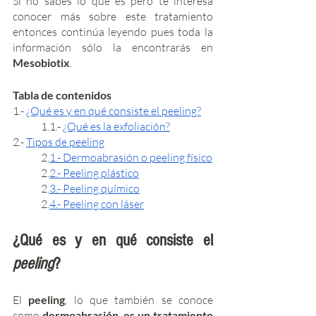
Si no sabes lo que es pero te interesa 
conocer más sobre este tratamiento 
entonces continúa leyendo pues toda la 
información sólo la encontrarás en 
Mesobiotix
. 
Tabla de contenidos
1.- 
¿Qué es y en qué consiste el peeling?
	1.1.- 
¿Qué es la exfoliación?
2.- 
Tipos de peeling
	2.
1.- Dermoabrasión o peeling físico
	2.
2.- Peeling plástico
	2.
3.- Peeling químico
	2.
4.- Peeling con láser
¿Qué es y en qué consiste el 
peeling
? 
El 
peeling
, lo que también se conoce 
como 
dermoabrasión
, 
es un tratamiento 