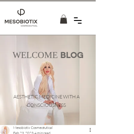
WELCOME
BLOG
AESTHETIC MEDICINE WITH A
CONSCIOUSNESS
Mesobiotix Cosmecéutical
Feb 23, 2023
4 min read