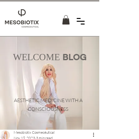
WELCOME
BLOG
AESTHETIC MEDICINE WITH A
CONSCIOUSNESS
Mesobiotix Cosmecéutical
Nov 19, 2023
3 min read