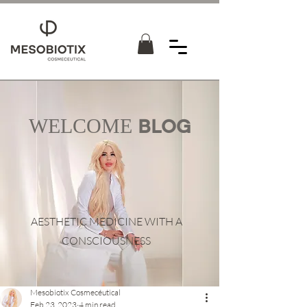
WELCOME
BLOG
AESTHETIC MEDICINE WITH A
CONSCIOUSNESS
Mesobiotix Cosmecéutical
Feb 23, 2023
4 min read