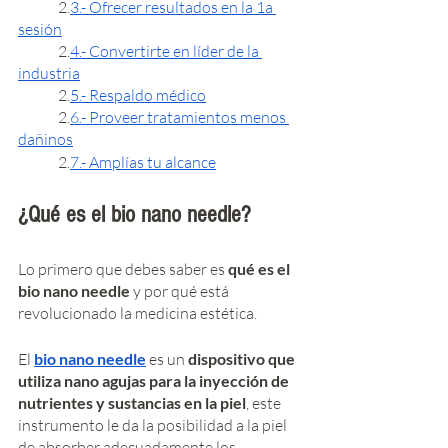
	2.
3.- Ofrecer resultados en la 1a 
sesión
	2.
4.- Convertirte en líder de la 
industria
	2.
5.- Respaldo médico
	2.
6.- Proveer tratamientos menos 
dañinos
	2.
7.- Amplías tu alcance
¿Qué es el bio nano needle? 
Lo primero que debes saber es 
qué es el 
bio nano needle
 y por qué está 
revolucionado la medicina estética. 
El
bio nano needle
 es un 
dispositivo que 
utiliza nano agujas para la inyección de 
nutrientes y sustancias en la piel
, este 
instrumento le da la posibilidad a la piel 
de absorber adecuadamente los 