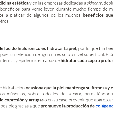
icina estética
 y en las empresas dedicadas a 
skincare
, debi
beneficios para verse joven durante mucho tiempo de ma
os a platicar de algunos de los muchos
 beneficios que
tros. 
del ácido hialurónico es hidratar la piel
, por lo que tambié
pues su retención de agua no es sólo a nivel superficial. El 
á
a dermis y epidermis es capaz de 
hidratar cada capa a profu
 hidratación 
ocasiona que la piel mantenga su firmeza y e
los músculos, sobre todo los de la cara, permitiéndono
de expresión y arrugas
 o en su caso prevenir que aparezca
posible gracias a que
 promueve la producción de 
colágen