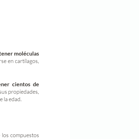
tener moléculas 
e en cartílagos, 
ner cientos de 
 sus propiedades, 
e la edad. 
 los compuestos 