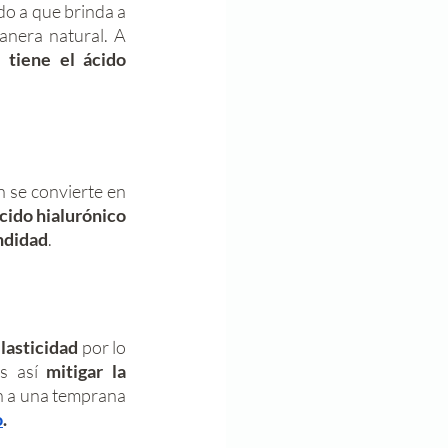
do a que brinda a 
nera natural. A 
 tiene el ácido 
n se convierte en 
cido hialurónico
ndidad
. 
lasticidad 
por lo 
s así 
mitigar la 
n a una temprana 
o
.