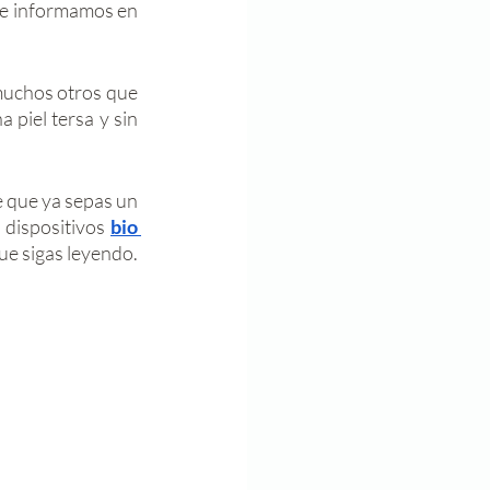
 te informamos en 
muchos otros que 
piel tersa y sin 
 que ya sepas un 
 dispositivos 
bio 
, sin embargo, si no sabes qué es y sus beneficios te recomendamos que sigas leyendo. 