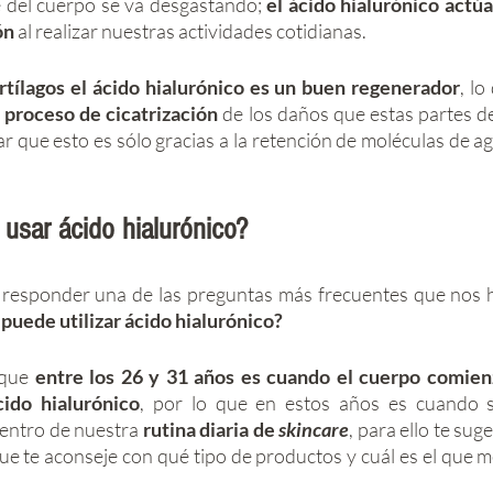
 del cuerpo se va desgastando; 
el ácido hialurónico actúa
ón
 al realizar nuestras actividades cotidianas.
artílagos el ácido hialurónico es un buen regenerador
l proceso de cicatrización
 de los daños que estas partes d
r que esto es sólo gracias a la retención de moléculas de ag
usar ácido hialurónico? 
responder una de las preguntas más frecuentes que nos h
puede utilizar ácido hialurónico? 
que 
entre los 26 y 31 años es cuando el cuerpo comienz
cido hialurónico
, por lo que en estos años es cuando s
dentro de nuestra
 rutina diaria de 
skincare
, para ello te sug
ue te aconseje con qué tipo de productos y cuál es el que me