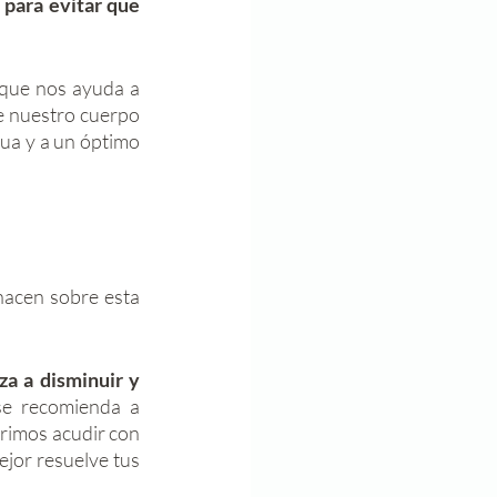
 para evitar que 
, lo que nos ayuda a 
e nuestro cuerpo 
ua y a un óptimo 
acen sobre esta 
a a disminuir y 
e recomienda a 
erimos acudir con 
jor resuelve tus 