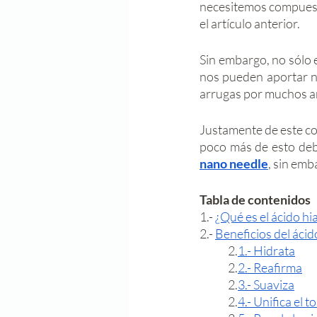
necesitemos compuest
el artículo anterior. 
Sin embargo, no sólo 
nos pueden aportar nu
arrugas por muchos año
Justamente de este co
poco más de esto deb
nano needle
Tabla de contenidos 
1.- 
¿Qué es el ácido hi
2.- 
Beneficios del ácid
	2.
1.- Hidrata
	2.
2.- Reafirma
	2.
3.- Suaviza
	2.
4.- Unifica el t