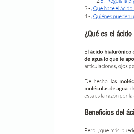
	2.
5.- Regula la 
3.- 
¿Qué hace el ácido
4.- 
¿Quiénes pueden us
¿Qué es el ácido 
El 
ácido hialurónico
de agua lo que le apo
articulaciones, ojos pe
De hecho 
las moléc
moléculas de agua
, 
esta es la razón por la
Beneficios del ác
Pero, ¿qué más puede