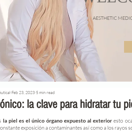
AESTHETIC MEDI
utical
Feb 23, 2023
5 min read
ónico: la clave para hidratar tu pi
stars.
s 
la piel es el único órgano expuesto al exterior
 esto oc
onstante exposición a contaminantes así como a los rayos sol