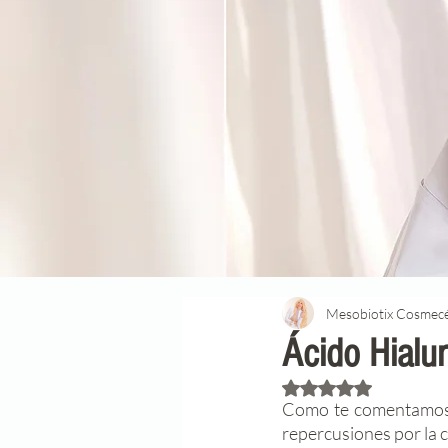
Mesobiotix Cosmecé
Ácido Hialur
Rated NaN out of 5 
Como te comentamo
repercusiones por la c