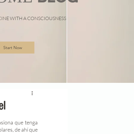
CINE WITH A CONSCIOUSNESS
Start Now
el
asiona que tenga 
ares, de ahí que 